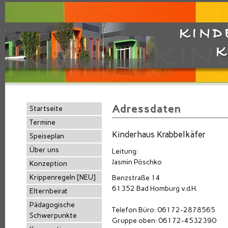
Adressdaten
Startseite
Termine
Kinderhaus Krabbelkäfer
Speiseplan
Über uns
Leitung:
Jasmin Pöschko
Konzeption
Krippenregeln [NEU]
Benzstraße 14
61352 Bad Homburg v.d.H.
Elternbeirat
Pädagogische
Telefon Büro: 06172-2878565
Schwerpunkte
Gruppe oben: 06172-4532390